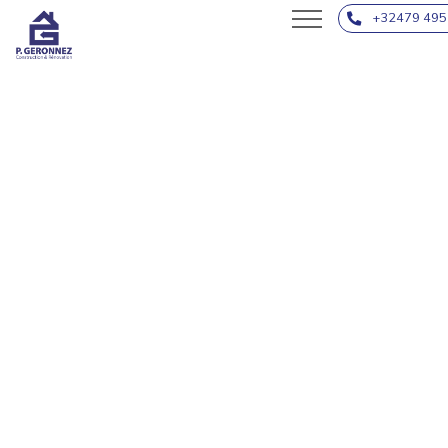
Peintures
+32479 495
Sols intérieurs
Toitures
Parking &
Terrassement
Avant / Après
NOUS CONTACTER